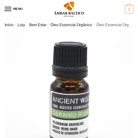
Skip
Skip
MENU
0
to
to
navigation
content
Início
/
Loja
/
Bem Estar
/
Óleo Essencial Orgânico
/
Óleo Essencial Orgânico Gerânio Rosa – 10ml – Óleo Orgânico para Aromaterapia