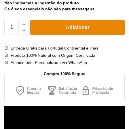
Não indicamos a ingestão do produto.
Os óleos essenciais não são para massagens.
Quantidade
Adicionar
de
Óleo
Essencial
Entrega Grátis para Portugal Continental e Ilhas
Orgânico
Produto 100% Natural com Origem Certificada
Gerânio
Atendimento Personalizado via WhatsApp
Rosa
-
Compra 100% Segura
10ml
-
Óleo
Orgânico
para
Reprodutor
Aromaterapia
de
vídeo