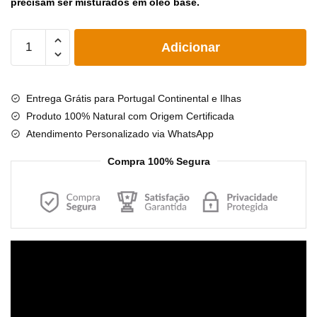
precisam ser misturados em óleo base.
Quantidade
Adicionar
de
Óleo
Essencial
Entrega Grátis para Portugal Continental e Ilhas
Ylang
Produto 100% Natural com Origem Certificada
Ylang
Atendimento Personalizado via WhatsApp
-
10ml
Compra 100% Segura
-
Óleo
para
Aromaterapia
Reprodutor
de
vídeo