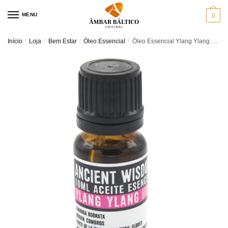
Skip
Skip
MENU
0
to
to
navigation
content
Início
/
Loja
/
Bem Estar
/
Óleo Essencial
/
Óleo Essencial Ylang Ylang – 10ml – Óleo para Aromaterapia