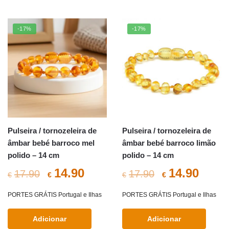
€17.90.
€14.50.
€17.90.
€14.5
-17%
-17%
Pulseira / tornozeleira de
Pulseira / tornozeleira de
âmbar bebé barroco mel
âmbar bebé barroco limão
polido – 14 cm
polido – 14 cm
O
O
O
O
14.90
14.90
17.90
17.90
€
€
€
€
preço
preço
preço
preç
PORTES GRÁTIS Portugal e Ilhas
PORTES GRÁTIS Portugal e Ilhas
original
atual
original
atual
Adicionar
Adicionar