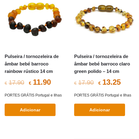
The
options
may
be
chosen
on
the
Pulseira / tornozeleira de
Pulseira / tornozeleira de
product
âmbar bebé barroco
âmbar bebé barroco claro
page
rainbow rústico 14 cm
green polido – 14 cm
O
O
O
O
11.90
13.25
17.90
17.90
€
€
€
€
preço
preço
preço
preç
PORTES GRÁTIS Portugal e Ilhas
PORTES GRÁTIS Portugal e Ilhas
original
atual
original
atual
Adicionar
Adicionar
era:
é:
era:
é:
€17.90.
€11.90.
€17.90.
€13.2