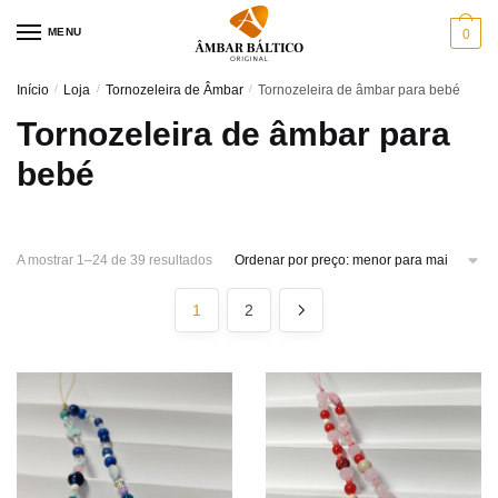
Skip
Skip
MENU
0
to
to
navigation
content
Início
/
Loja
/
Tornozeleira de Âmbar
/
Tornozeleira de âmbar para bebé
Tornozeleira de âmbar para
bebé
Sorted
A mostrar 1–24 de 39 resultados
by
price:
1
2
low
to
high