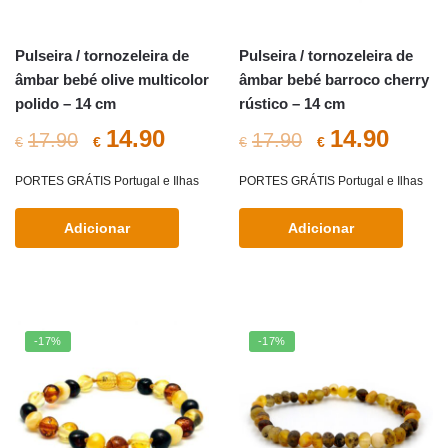
Pulseira / tornozeleira de
Pulseira / tornozeleira de
âmbar bebé olive multicolor
âmbar bebé barroco cherry
polido – 14 cm
rústico – 14 cm
O
O
O
O
14.90
14.90
17.90
17.90
€
€
€
€
preço
preço
preço
preç
PORTES GRÁTIS Portugal e Ilhas
PORTES GRÁTIS Portugal e Ilhas
original
atual
original
atual
Adicionar
Adicionar
era:
é:
era:
é:
€17.90.
€14.90.
€17.90.
€14.9
-17%
-17%