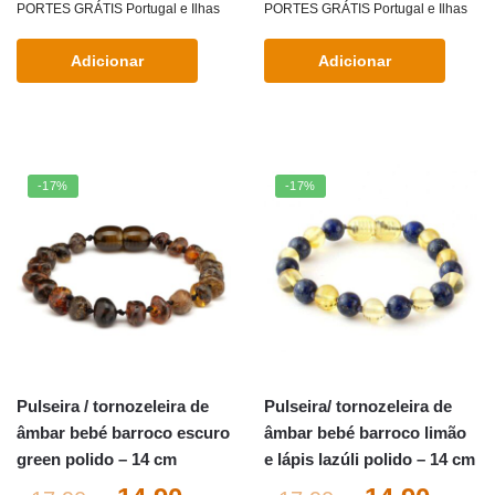
preço
preço
preço
preç
PORTES GRÁTIS Portugal e Ilhas
PORTES GRÁTIS Portugal e Ilhas
original
atual
original
atual
Adicionar
Adicionar
era:
é:
era:
é:
€17.90.
€14.90.
€17.90.
€14.9
-17%
-17%
Pulseira / tornozeleira de
Pulseira/ tornozeleira de
âmbar bebé barroco escuro
âmbar bebé barroco limão
green polido – 14 cm
e lápis lazúli polido – 14 cm