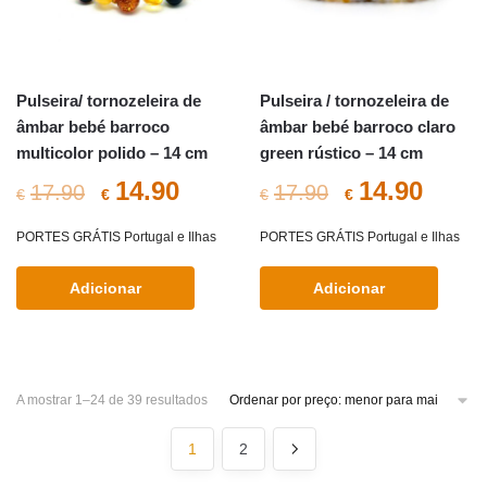
Pulseira/ tornozeleira de
Pulseira / tornozeleira de
âmbar bebé barroco
âmbar bebé barroco claro
multicolor polido – 14 cm
green rústico – 14 cm
O
O
O
O
14.90
14.90
17.90
17.90
€
€
€
€
preço
preço
preço
preç
PORTES GRÁTIS Portugal e Ilhas
PORTES GRÁTIS Portugal e Ilhas
original
atual
original
atual
Adicionar
Adicionar
era:
é:
era:
é:
€17.90.
€14.90.
€17.90.
€14.9
Sorted
A mostrar 1–24 de 39 resultados
by
price:
1
2
low
to