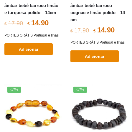
âmbar bebé barroco limão
âmbar bebé barroco
e turquesa polido – 14cm
cognac e limão polido – 14
cm
O
O
14.90
17.90
€
€
O
O
14.90
17.90
€
€
preço
preço
PORTES GRÁTIS Portugal e Ilhas
preço
preç
PORTES GRÁTIS Portugal e Ilhas
original
atual
Adicionar
original
atual
era:
é:
Adicionar
era:
é:
€17.90.
€14.90.
€17.90.
€14.9
-17%
-17%