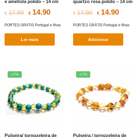
e ametista polido – 14 cm
quartzo rosa polido – 14 cm
O
O
O
O
14.90
14.90
17.90
17.90
€
€
€
€
preço
preço
preço
preç
PORTES GRÁTIS Portugal e Ilhas
PORTES GRÁTIS Portugal e Ilhas
original
atual
original
atual
Ler mais
Adicionar
era:
é:
era:
é:
€17.90.
€14.90.
€17.90.
€14.9
-17%
-17%
Pulseira/ tornozeleira de
Pulseira / tornozeleira de