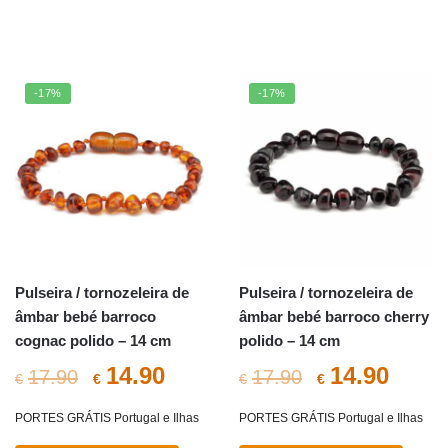
era:
é:
era:
é:
€17.90.
€14.90.
€17.90.
€14.9
-17%
-17%
Pulseira / tornozeleira de
Pulseira / tornozeleira de
âmbar bebé barroco
âmbar bebé barroco cherry
cognac polido – 14 cm
polido – 14 cm
O
O
O
O
14.90
14.90
17.90
17.90
€
€
€
€
preço
preço
preço
preç
PORTES GRÁTIS Portugal e Ilhas
PORTES GRÁTIS Portugal e Ilhas