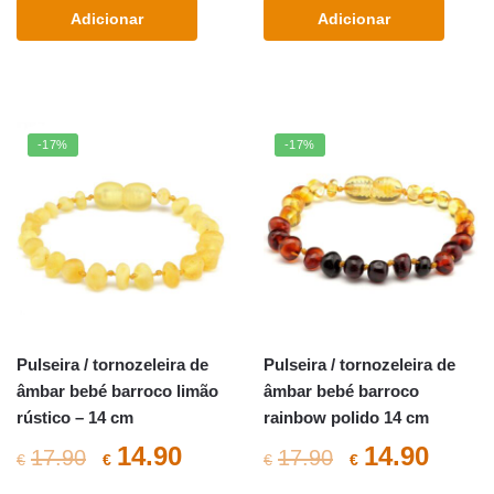
original
atual
original
atual
Adicionar
Adicionar
era:
é:
era:
é:
€17.90.
€14.90.
€17.90.
€14.9
-17%
-17%
Pulseira / tornozeleira de
Pulseira / tornozeleira de
âmbar bebé barroco limão
âmbar bebé barroco
rústico – 14 cm
rainbow polido 14 cm
O
O
O
O
14.90
14.90
17.90
17.90
€
€
€
€