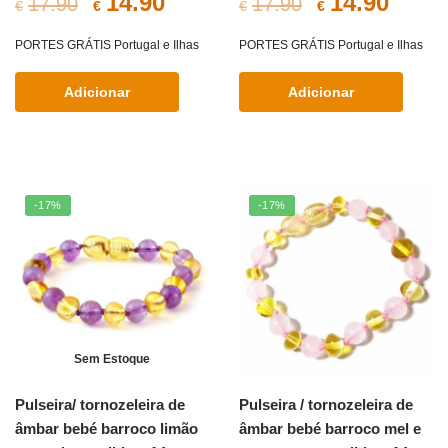
O
O
O
O
14.90
14.90
17.90
17.90
€
€
€
€
preço
preço
preço
preç
PORTES GRÁTIS Portugal e Ilhas
PORTES GRÁTIS Portugal e Ilhas
original
atual
original
atual
Adicionar
Adicionar
era:
é:
era:
é:
€17.90.
€14.90.
€17.90.
€14.9
-17%
-17%
Sem Estoque
Pulseira/ tornozeleira de
Pulseira / tornozeleira de
âmbar bebé barroco limão
âmbar bebé barroco mel e