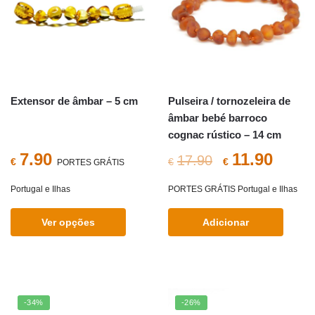
Extensor de âmbar – 5 cm
Pulseira / tornozeleira de
âmbar bebé barroco
cognac rústico – 14 cm
O
O
7.90
11.90
17.90
€
€
€
PORTES GRÁTIS
preço
preç
Portugal e Ilhas
PORTES GRÁTIS Portugal e Ilhas
original
atual
Ver opções
Adicionar
era:
é:
This
€17.90.
€11.9
product
has
multiple
-34%
-26%
variants.