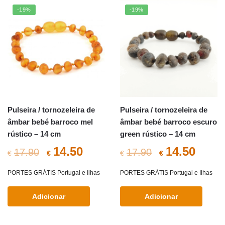
-19%
-19%
Pulseira / tornozeleira de
Pulseira / tornozeleira de
âmbar bebé barroco mel
âmbar bebé barroco escuro
rústico – 14 cm
green rústico – 14 cm
O
O
O
O
14.50
14.50
17.90
17.90
€
€
€
€
preço
preço
preço
preç
PORTES GRÁTIS Portugal e Ilhas
PORTES GRÁTIS Portugal e Ilhas
original
atual
original
atual
Adicionar
Adicionar
era:
é:
era:
é: