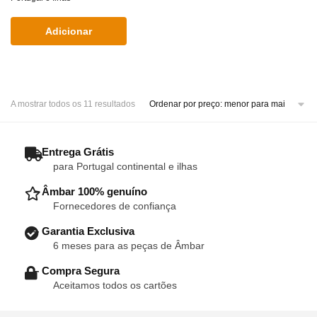
Adicionar
Sorted
A mostrar todos os 11 resultados
by
price:
low
– Entrega Grátis
to
para Portugal continental e ilhas
high
– Âmbar 100% genuíno
Fornecedores de confiança
– Garantia Exclusiva
6 meses para as peças de Âmbar
– Compra Segura
Aceitamos todos os cartões