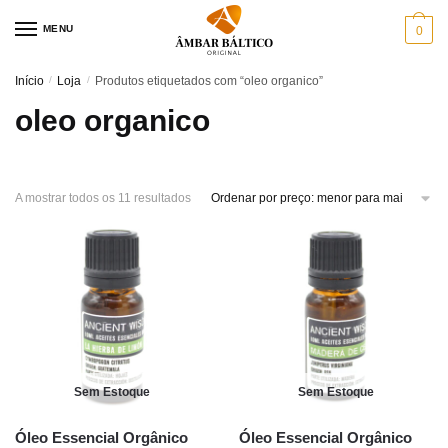
Skip
Skip
MENU
0
to
to
navigation
content
Início
/
Loja
/
Produtos etiquetados com “oleo organico”
oleo organico
Sorted
A mostrar todos os 11 resultados
by
price:
low
to
high
Sem Estoque
Sem Estoque
Óleo Essencial Orgânico
Óleo Essencial Orgânico