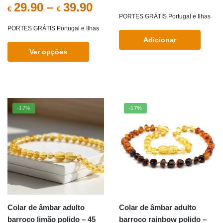
29.90
–
39.90
€
€
preço
preç
PORTES GRÁTIS Portugal e Ilhas
PORTES GRÁTIS Portugal e Ilhas
original
atual
Adicionar
era:
é:
Ver opções
€35.90.
€29.9
This
product
has
multiple
-17%
-17%
variants.
The
options
may
be
chosen
on
the
Colar de âmbar adulto
Colar de âmbar adulto
product
barroco limão polido – 45
barroco rainbow polido –