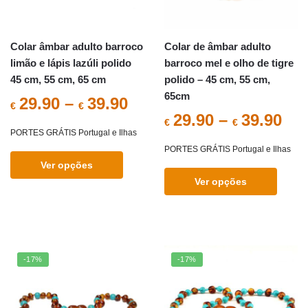
chosen
on
the
Colar âmbar adulto barroco
Colar de âmbar adulto
product
limão e lápis lazúli polido
barroco mel e olho de tigre
page
45 cm, 55 cm, 65 cm
polido – 45 cm, 55 cm,
65cm
29.90
–
39.90
€
€
29.90
–
39.90
€
€
PORTES GRÁTIS Portugal e Ilhas
PORTES GRÁTIS Portugal e Ilhas
Ver opções
Ver opções
This
product
This
has
product
multiple
has
variants.
multiple
-17%
-17%
The
variants.
options
The
may
options