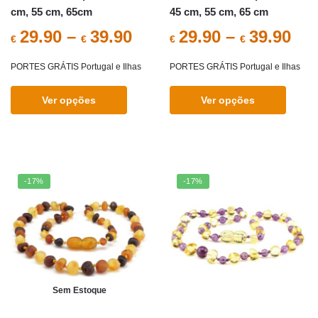
page
cm, 55 cm, 65cm
45 cm, 55 cm, 65 cm
29.90
–
39.90
29.90
–
39.90
€
€
€
€
PORTES GRÁTIS Portugal e Ilhas
PORTES GRÁTIS Portugal e Ilhas
Ver opções
Ver opções
This
This
product
product
has
has
multiple
multiple
-17%
-17%
variants.
variants.
The
The
options
options
may
may
be
be
chosen
chosen
Sem Estoque
on
on
the
the