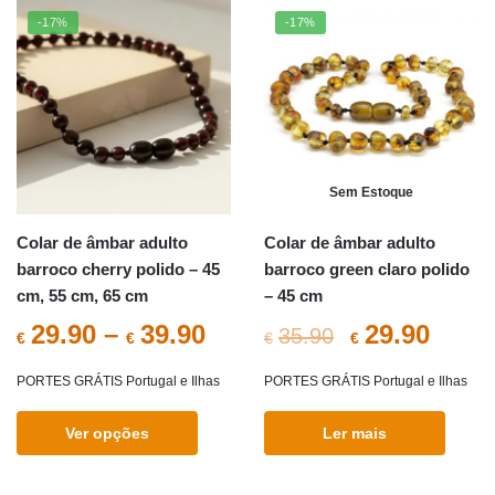
multiple
multiple
-17%
-17%
variants.
variants.
The
The
options
options
may
may
be
be
chosen
chosen
Sem Estoque
on
on
the
the
Colar de âmbar adulto
Colar de âmbar adulto
product
product
barroco cherry polido – 45
barroco green claro polido
page
page
cm, 55 cm, 65 cm
– 45 cm
O
O
29.90
–
39.90
29.90
35.90
€
€
€
€
preço
preç
PORTES GRÁTIS Portugal e Ilhas
PORTES GRÁTIS Portugal e Ilhas
original
atual
Ver opções
Ler mais
era:
é:
This