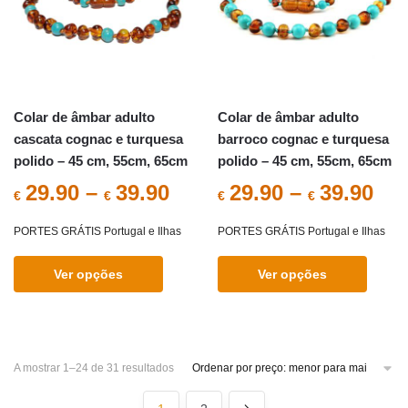
be
may
chosen
be
on
chosen
the
on
product
the
Colar de âmbar adulto
Colar de âmbar adulto
page
product
cascata cognac e turquesa
barroco cognac e turquesa
page
polido – 45 cm, 55cm, 65cm
polido – 45 cm, 55cm, 65cm
29.90
–
39.90
29.90
–
39.90
€
€
€
€
PORTES GRÁTIS Portugal e Ilhas
PORTES GRÁTIS Portugal e Ilhas
Ver opções
Ver opções
This
This
product
product
has
has
Sorted
A mostrar 1–24 de 31 resultados
multiple
multiple
by
variants.
variants.
price: