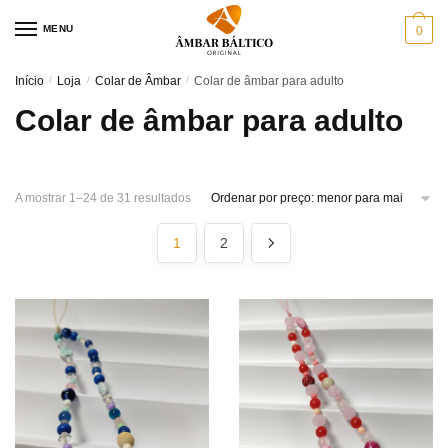
Skip
Skip
MENU
0
to
to
navigation
content
Início
/
Loja
/
Colar de Âmbar
/
Colar de âmbar para adulto
Colar de âmbar para adulto
Sorted
A mostrar 1–24 de 31 resultados
by
price:
1
2
low
to
high