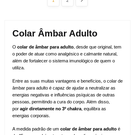
1
2
The
The
low
to
options
options
high
may
may
be
be
Colar Âmbar Adulto
chosen
chosen
on
on
the
the
O
colar de âmbar para adulto
, desde que original, tem
product
product
o poder de atuar como analgésico e calmante natural,
page
page
além de fortalecer o sistema imunológico de quem o
utiliza.
Entre as suas muitas vantagens e benefícios, o colar de
âmbar para adulto é capaz de ajudar a neutralizar as
energias negativas e influências psíquicas de outras
pessoas, permitindo a cura do corpo. Além disso,
por
agir diretamente no 3º chakra
, equilibra as
energias corporais.
A medida padrão de um
colar de âmbar para adulto
é