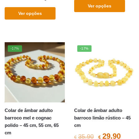
Ver opções
Ver opções
This
This
product
product
has
has
multiple
multiple
variants.
-17%
-17%
variants.
The
The
options
options
may
may
be
be
chosen
chosen
on
on
the
the
product
Colar de âmbar adulto
Colar de âmbar adulto
product
page
barroco mel e cognac
barroco limão rústico – 45
page
polido – 45 cm, 55 cm, 65
cm
cm
O
O
29.90
35.90
€
€