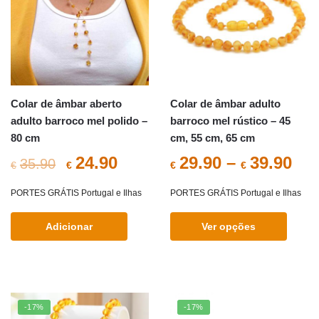
options
may
be
chosen
on
the
Colar de âmbar aberto
Colar de âmbar adulto
product
adulto barroco mel polido –
barroco mel rústico – 45
page
80 cm
cm, 55 cm, 65 cm
O
O
24.90
29.90
–
39.90
35.90
€
€
€
€
preço
preço
PORTES GRÁTIS Portugal e Ilhas
PORTES GRÁTIS Portugal e Ilhas
original
atual
Adicionar
Ver opções
era:
é:
This
€35.90.
€24.90.
product
has
multiple
-17%
-17%
variants.