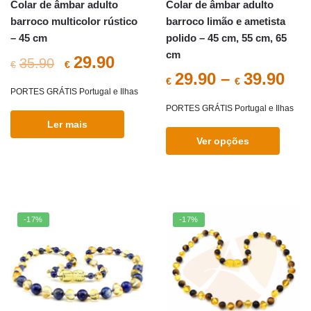
Colar de âmbar adulto
Colar de âmbar adulto
product
product
barroco multicolor rústico
barroco limão e ametista
page
page
– 45 cm
polido – 45 cm, 55 cm, 65
cm
O
O
29.90
35.90
€
€
29.90
–
39.90
€
€
preço
preço
PORTES GRÁTIS Portugal e Ilhas
PORTES GRÁTIS Portugal e Ilhas
original
atual
Ler mais
era:
é:
Ver opções
€35.90.
€29.90.
This
product
has
multiple
-17%
-17%
variants.
The
options
may
be