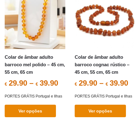
The
options
may
be
chosen
on
the
Colar de âmbar adulto
Colar de âmbar adulto
product
barroco mel polido – 45 cm,
barroco cognac rústico –
page
55 cm, 65 cm
45 cm, 55 cm, 65 cm
29.90
–
39.90
29.90
–
39.90
€
€
€
€
PORTES GRÁTIS Portugal e Ilhas
PORTES GRÁTIS Portugal e Ilhas
Ver opções
Ver opções
This
This
product
product
has
has