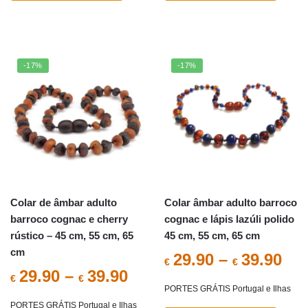
era:
é:
This
€35.90.
€29.9
product
has
multiple
-17%
-17%
variants.
The
options
may
be
chosen
on
the
Colar de âmbar adulto
Colar âmbar adulto barroco
product
barroco cognac e cherry
cognac e lápis lazúli polido
page
rústico – 45 cm, 55 cm, 65
45 cm, 55 cm, 65 cm
cm
29.90
–
39.90
€
€
29.90
–
39.90
€
€
PORTES GRÁTIS Portugal e Ilhas
PORTES GRÁTIS Portugal e Ilhas