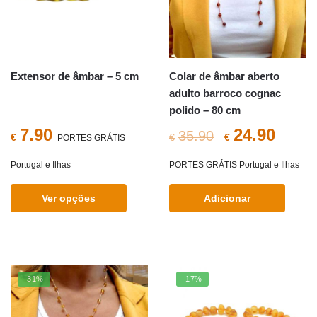
Extensor de âmbar – 5 cm
Colar de âmbar aberto
adulto barroco cognac
polido – 80 cm
O
O
7.90
24.90
35.90
€
€
€
PORTES GRÁTIS
preço
preç
Portugal e Ilhas
PORTES GRÁTIS Portugal e Ilhas
original
atual
Ver opções
Adicionar
era:
é:
This
€35.90.
€24.9
product
has
multiple
-31%
-17%
variants.
The