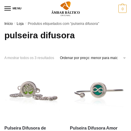
Skip
Skip
MENU
0
to
to
navigation
content
Início
/
Loja
/
Produtos etiquetados com “pulseira difusora”
pulseira difusora
Sorted
A mostrar todos os 3 resultados
by
price:
low
to
high
Pulseira Difusora de
Pulseira Difusora Amor