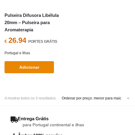
Pulseira Difusora Libélula
20mm – Pulseira para
Aromaterapia
26.94
€
PORTES GRÁTIS
Portugal e Ilhas
Adicionar
Sorted
A mostrar todos os 3 resultados
by
price:
low
– Entrega Grátis
to
para Portugal continental e ilhas
high