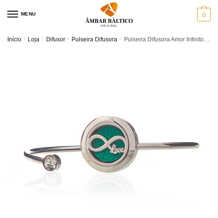
Skip
Skip
MENU
0
to
to
navigation
content
Início
/
Loja
/
Difusor
/
Pulseira Difusora
/
Pulseira Difusora Amor Infinito – Pulseira para Aromaterapia