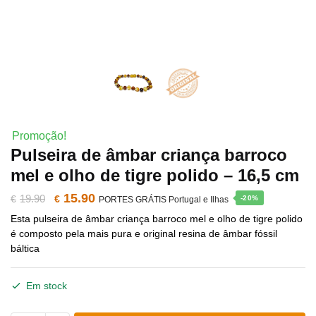
Promoção!
Pulseira de âmbar criança barroco
mel e olho de tigre polido – 16,5 cm
15.90
O
O
19.90
€
€
-20%
PORTES GRÁTIS Portugal e Ilhas
Esta pulseira de âmbar criança barroco mel e olho de tigre polido
preço
preço
é composto pela mais pura e original resina de âmbar fóssil
báltica
original
atual
era:
é:
Em stock
€19.90.
€15.90.