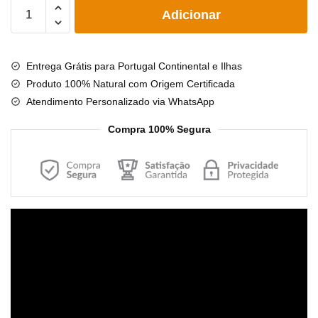
Quantidade
Adicionar
de
Pulseira
de
Entrega Grátis para Portugal Continental e Ilhas
âmbar
Produto 100% Natural com Origem Certificada
criança
Atendimento Personalizado via WhatsApp
barroco
mel
Compra 100% Segura
e
olho
de
tigre
polido
Reprodutor
-
de
16,5
vídeo
cm