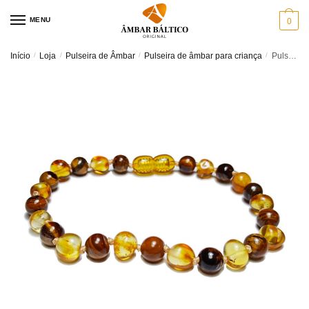
Skip
Skip
MENU
0
to
to
navigation
content
Início
/
Loja
/
Pulseira de Âmbar
/
Pulseira de âmbar para criança
/
Pulseira de âmbar criança barroco mel e olho de tigre polido – 16,5 cm