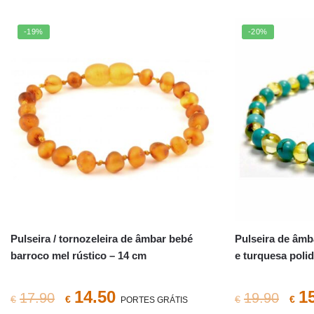
-19%
-20%
Pulseira / tornozeleira de âmbar bebé
Pulseira de âmb
barroco mel rústico – 14 cm
e turquesa poli
O
O
O
14.50
1
17.90
19.90
€
€
€
€
PORTES GRÁTIS