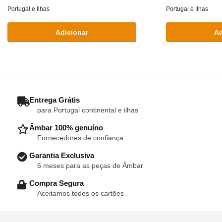
preço
preço
pr
Portugal e Ilhas
Portugal e Ilhas
original
atual
ori
Adicionar
Ad
era:
é:
era
€17.90.
€14.50.
€19
– Entrega Grátis
para Portugal continental e ilhas
– Âmbar 100% genuíno
Fornecedores de confiança
– Garantia Exclusiva
6 meses para as peças de Âmbar
– Compra Segura
Aceitamos todos os cartões