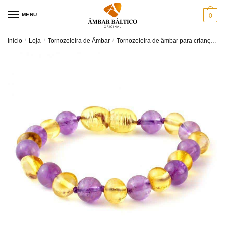
Skip
Skip
MENU
0
to
to
navigation
content
Início
/
Loja
/
Tornozeleira de Âmbar
/
Tornozeleira de âmbar para criança
P