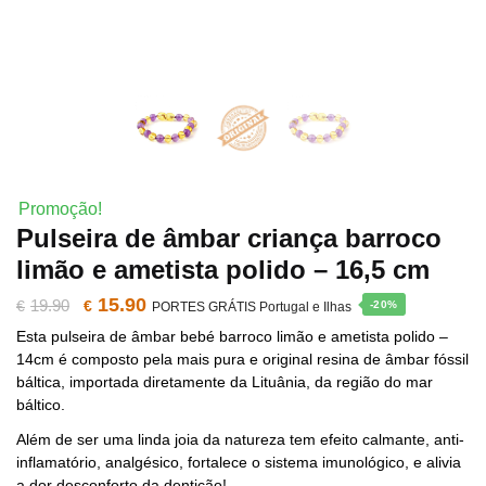
Promoção!
Pulseira de âmbar criança barroco
limão e ametista polido – 16,5 cm
15.90
O
O
19.90
€
€
-20%
PORTES GRÁTIS Portugal e Ilhas
Esta pulseira de âmbar bebé barroco limão e ametista polido –
preço
preço
14cm é composto pela mais pura e original resina de âmbar fóssil
báltica, importada diretamente da Lituânia, da região do mar
original
atual
báltico.
era:
é:
Além de ser uma linda joia da natureza tem efeito calmante, anti-
inflamatório, analgésico, fortalece o sistema imunológico, e alivia
€19.90.
€15.90.
a dor desconforto da dentição!