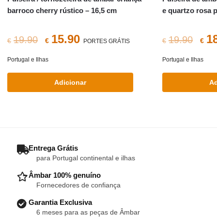
barroco cherry rústico – 16,5 cm
e quartzo rosa p
O
O
O
15.90
1
19.90
19.90
€
€
€
€
PORTES GRÁTIS
preço
preço
pr
Portugal e Ilhas
Portugal e Ilhas
original
atual
ori
Adicionar
Ad
era:
é:
era
€19.90.
€15.90.
€19
– Entrega Grátis
para Portugal continental e ilhas
– Âmbar 100% genuíno
Fornecedores de confiança
– Garantia Exclusiva
6 meses para as peças de Âmbar