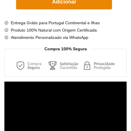
Adicionar
de
Alça
para
Entrega Grátis para Portugal Continental e Ilhas
Telemóvel
Produto 100% Natural com Origem Certificada
Blush
Atendimento Personalizado via WhatsApp
-
Phone
Compra 100% Segura
Strap
Reprodutor
de
vídeo