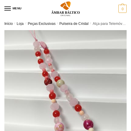
Skip
Skip
MENU
0
to
to
navigation
content
Início
/
Loja
/
Peças Exclusivas
/
Pulseira de Cristal
/
Alça para Telemóvel Blush – Phone Strap