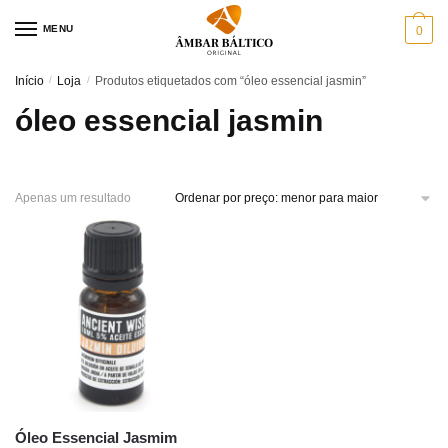
Skip
Skip
MENU
0
to
to
navigation
content
Início
/
Loja
/
Produtos etiquetados com “óleo essencial jasmin”
óleo essencial jasmin
Apenas um resultado
Óleo Essencial Jasmim