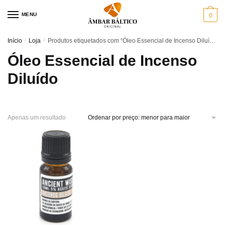
Skip
Skip
MENU
0
to
to
navigation
content
Início
/
Loja
/
Produtos etiquetados com “Óleo Essencial de Incenso Diluído”
Óleo Essencial de Incenso
Diluído
Apenas um resultado