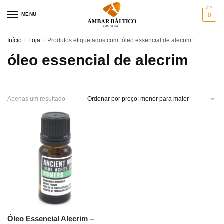
Skip
Skip
MENU
0
to
to
navigation
content
Início
/
Loja
/
Produtos etiquetados com “óleo essencial de alecrim”
óleo essencial de alecrim
Apenas um resultado
Óleo Essencial Alecrim –