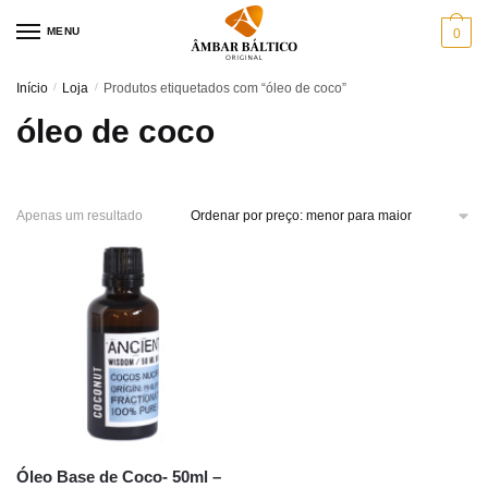
Skip
Skip
MENU
0
to
to
navigation
content
Início
/
Loja
/
Produtos etiquetados com “óleo de coco”
óleo de coco
Apenas um resultado
Óleo Base de Coco- 50ml –