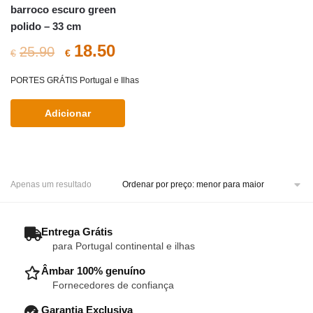
barroco escuro green
polido – 33 cm
O
O
18.50
25.90
€
€
preço
preço
PORTES GRÁTIS Portugal e Ilhas
original
atual
Adicionar
era:
é:
€25.90.
€18.50.
Apenas um resultado
– Entrega Grátis
para Portugal continental e ilhas
– Âmbar 100% genuíno
Fornecedores de confiança
– Garantia Exclusiva