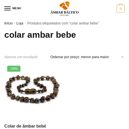
Skip
Skip
MENU
0
to
to
navigation
content
Início
/
Loja
/
Produtos etiquetados com “colar ambar bebe”
colar ambar bebe
Apenas um resultado
-29%
Colar de âmbar bebé