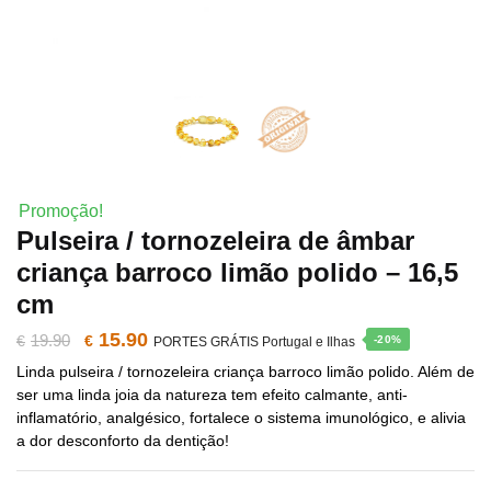
Promoção!
Pulseira / tornozeleira de âmbar
criança barroco limão polido – 16,5
cm
15.90
O
O
19.90
€
€
-20%
PORTES GRÁTIS Portugal e Ilhas
Linda pulseira / tornozeleira criança barroco limão polido. Além de
preço
preço
ser uma linda joia da natureza tem efeito calmante, anti-
inflamatório, analgésico, fortalece o sistema imunológico, e alivia
original
atual
a dor desconforto da dentição!
era:
é: