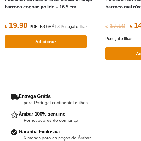
barroco cognac polido – 16,5 cm
barroco mel rús
O
19.90
1
17.90
€
€
€
PORTES GRÁTIS Portugal e Ilhas
pr
Portugal e Ilhas
Adicionar
ori
Ad
era
€17
– Entrega Grátis
para Portugal continental e ilhas
– Âmbar 100% genuíno
Fornecedores de confiança
– Garantia Exclusiva
6 meses para as peças de Âmbar