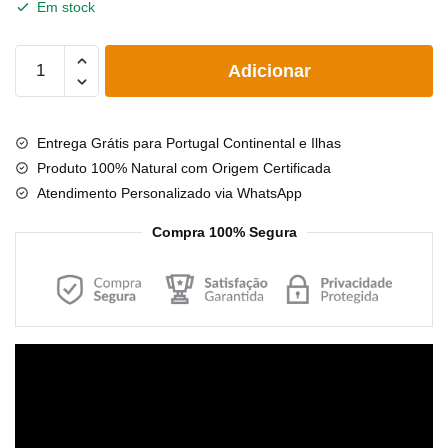
Em stock
€19.90.
€15.90.
Quantidade
Adicionar
de
Pulseira
/
Entrega Grátis para Portugal Continental e Ilhas
tornozeleira
Produto 100% Natural com Origem Certificada
de
Atendimento Personalizado via WhatsApp
âmbar
criança
Compra 100% Segura
barroco
limão
polido
-
16,5
Reprodutor
cm
de
vídeo