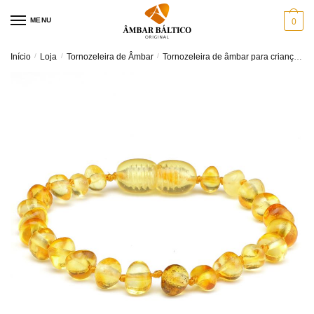
Skip
Skip
MENU
0
to
to
navigation
content
Início
/
Loja
/
Tornozeleira de Âmbar
/
Tornozeleira de âmbar para criança
P