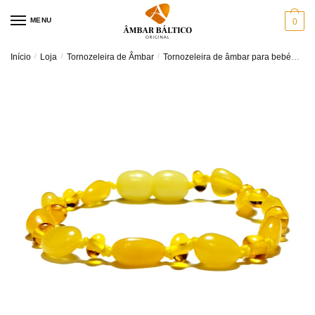
Skip
Skip
MENU
0
to
to
navigation
content
Início
/
Loja
/
Tornozeleira de Âmbar
/
Tornozeleira de âmbar para bebé
Pul