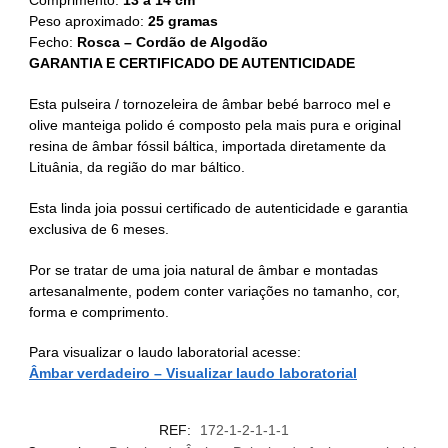
Comprimento:
13 a 14 cm
Peso aproximado:
25 gramas
Fecho:
Rosca – Cordão de Algodão
GARANTIA E CERTIFICADO DE AUTENTICIDADE
Esta pulseira / tornozeleira de âmbar bebé barroco mel e
olive manteiga polido é composto pela mais pura e original
resina de âmbar fóssil báltica, importada diretamente da
Lituânia, da região do mar báltico.
Esta linda joia possui certificado de autenticidade e garantia
exclusiva de 6 meses.
Por se tratar de uma joia natural de âmbar e montadas
artesanalmente, podem conter variações no tamanho, cor,
forma e comprimento.
Para visualizar o laudo laboratorial acesse:
Âmbar verdadeiro – Visualizar laudo laboratorial
REF:
172-1-2-1-1-1