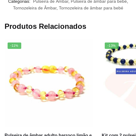
Categorias:
Pulseira de Âmbar
,
Pulseira de âmbar para bebé
,
Tornozeleira de Âmbar
,
Tornozeleira de âmbar para bebé
Produtos Relacionados
-11%
-13%
Pulseira de âmbar adulto barroco limão e
Kit com 2 pulse