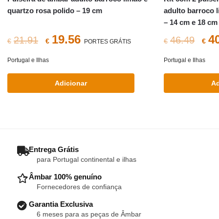
quartzo rosa polido – 19 cm
adulto barroco l
– 14 cm e 18 cm
O
O
O
19.56
4
21.91
46.49
€
€
€
€
PORTES GRÁTIS
preço
preço
pr
Portugal e Ilhas
Portugal e Ilhas
original
atual
ori
Adicionar
Ad
era:
é:
era
€21.91.
€19.56.
€46
– Entrega Grátis
para Portugal continental e ilhas
– Âmbar 100% genuíno
Fornecedores de confiança
– Garantia Exclusiva
6 meses para as peças de Âmbar