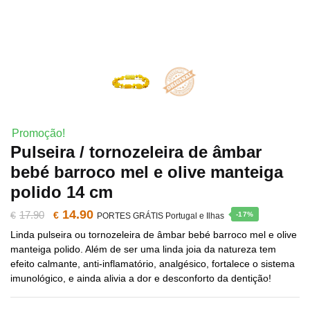
Promoção!
Pulseira / tornozeleira de âmbar
bebé barroco mel e olive manteiga
polido 14 cm
14.90
O
O
17.90
€
€
-17%
PORTES GRÁTIS Portugal e Ilhas
Linda pulseira ou tornozeleira de âmbar bebé barroco mel e olive
preço
preço
manteiga polido. Além de ser uma linda joia da natureza tem
efeito calmante, anti-inflamatório, analgésico, fortalece o sistema
original
atual
imunológico, e ainda alivia a dor e desconforto da dentição!
era:
é: