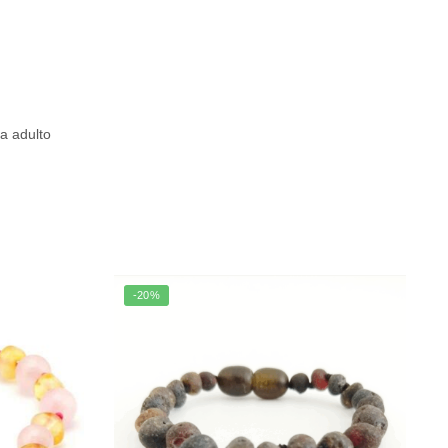
a adulto
-20%