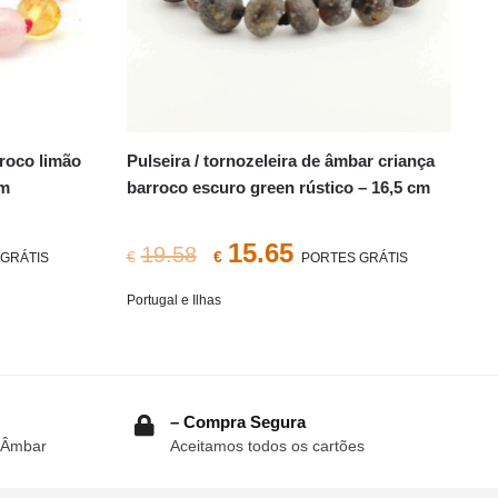
rroco limão
Pulseira / tornozeleira de âmbar criança
cm
barroco escuro green rústico – 16,5 cm
O
O
15.65
19.58
€
€
GRÁTIS
PORTES GRÁTIS
o
preço
preço
Portugal e Ilhas
original
atual
era:
é:
3.
€19.58.
€15.65.
– Compra Segura
 Âmbar
Aceitamos todos os cartões