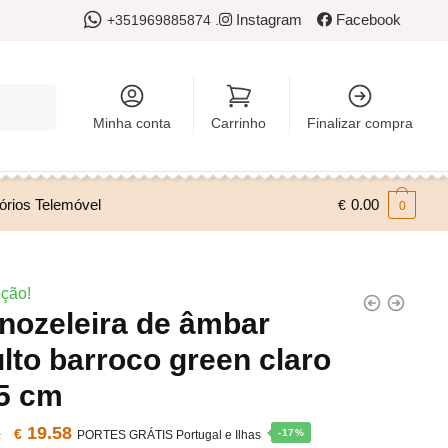
Instagram
Facebook
+351969885874 .
Minha conta
Carrinho
Finalizar compra
órios Telemóvel
0.00
€
0
m
ção!
nozeleira de âmbar
lto barroco green claro
25 cm
O
19.58
O
1
€
-17%
PORTES GRÁTIS Portugal e Ilhas