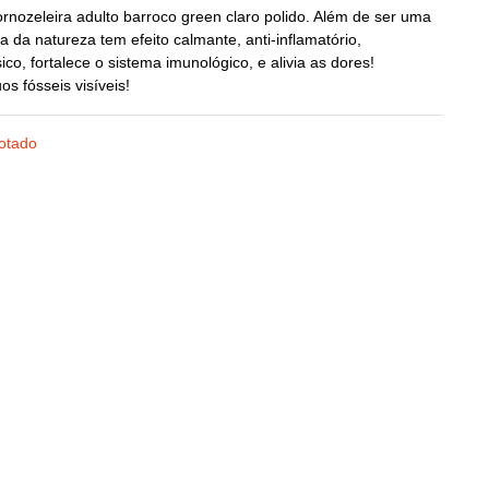
ornozeleira adulto barroco green claro polido. Além de ser uma
preço
preço
oia da natureza tem efeito calmante, anti-inflamatório,
ico, fortalece o sistema imunológico, e alivia as dores!
original
atual
os fósseis visíveis!
era:
é:
otado
€23.51.
€19.58.