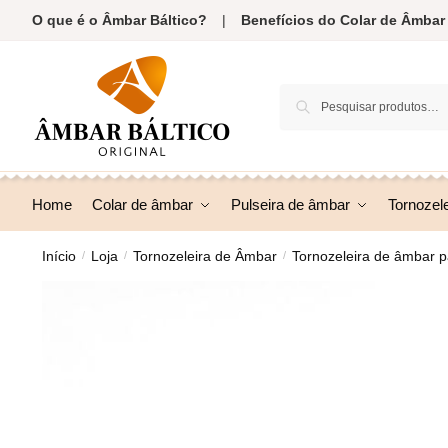
Skip
Skip
O que é o Âmbar Báltico?
|
Benefícios do Colar de Âmbar
to
to
navigation
content
Pesquisar
Pesquisa
por:
Home
Colar de âmbar
Pulseira de âmbar
Tornozel
Início
Loja
Tornozeleira de Âmbar
Tornozeleira de âmbar p
/
/
/