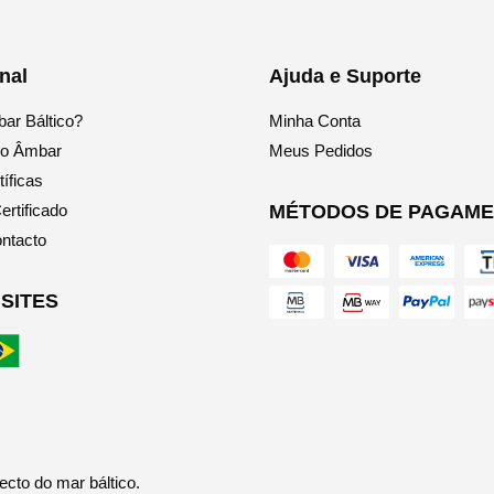
onal
Ajuda e Suporte
ar Báltico?
Minha Conta
do Âmbar
Meus Pedidos
íficas
ertificado
MÉTODOS DE PAGAM
ntacto
SITES
ecto do mar báltico.