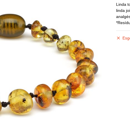
Linda t
linda j
analgés
*Resídu
Esg