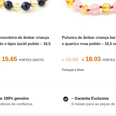
ornozeleira de âmbar criança
Pulseira de âmbar criança ba
o e lápis lazúli polido – 16,5
e quartzo rosa polido – 16,5 
O
O
O
O
15.65
18.03
19.58
€
€
€
PORTES GRÁTIS
PORTES 
preço
preço
preço
preç
s
Portugal e Ilhas
original
atual
original
atual
era:
é:
era:
é:
€19.58.
€15.65.
€19.58.
€18.0
r 100% genuíno
– Garantia Exclusiva
dores de confiança
6 meses para as peças de