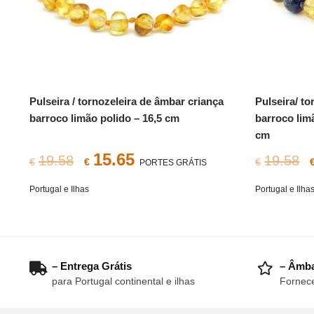
Pulseira / tornozeleira de âmbar criança
Pulseira/ t
barroco limão polido – 16,5 cm
barroco limã
cm
O
O
15.65
19.58
19.58
€
€
€
PORTES GRÁTIS
preço
preço
Portugal e Ilhas
Portugal e Ilha
original
atual
era:
é:
€19.58.
€15.65.
– Entrega Grátis
– Âmba
para Portugal continental e ilhas
Fornece