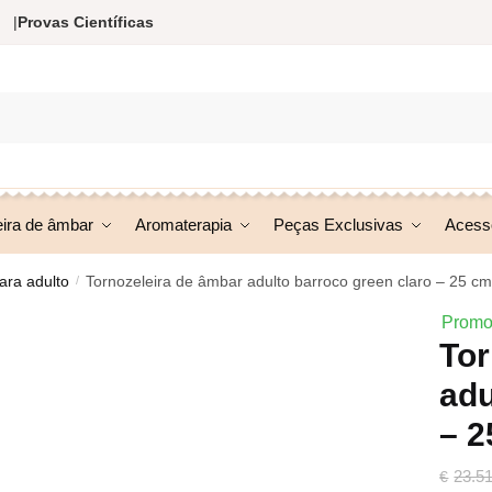
|
Provas Científicas
eira de âmbar
Aromaterapia
Peças Exclusivas
Acess
ara adulto
Tornozeleira de âmbar adulto barroco green claro – 25 c
/
Promo
Tor
adu
– 
23.5
€