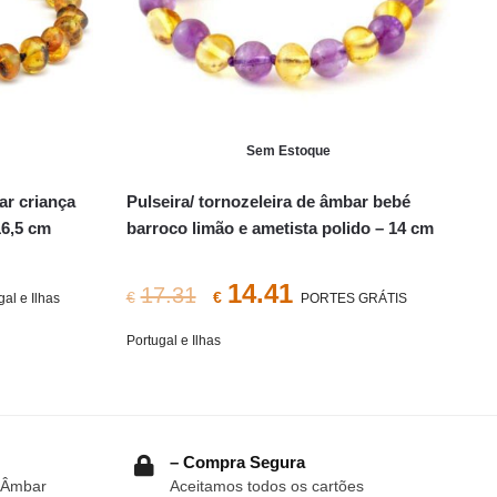
Sem Estoque
ar criança
Pulseira/ tornozeleira de âmbar bebé
16,5 cm
barroco limão e ametista polido – 14 cm
O
O
14.41
17.31
€
€
l e Ilhas
PORTES GRÁTIS
preço
preço
Portugal e Ilhas
original
atual
era:
é:
€17.31.
€14.41.
– Compra Segura
 Âmbar
Aceitamos todos os cartões