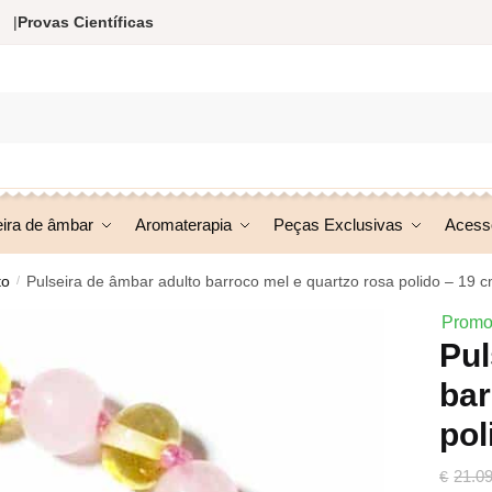
|
Provas Científicas
eira de âmbar
Aromaterapia
Peças Exclusivas
Acess
to
Pulseira de âmbar adulto barroco mel e quartzo rosa polido – 19 
/
Promo
Pul
bar
pol
21.0
€