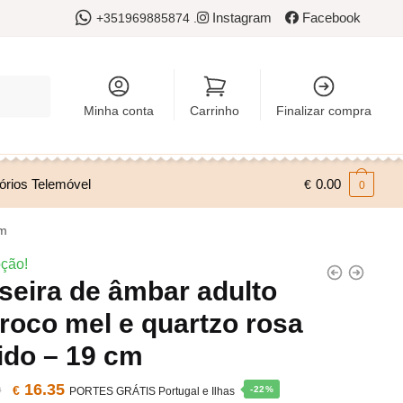
Instagram
Facebook
+351969885874 .
Minha conta
Carrinho
Finalizar compra
órios Telemóvel
0.00
€
0
cm
ção!
seira de âmbar adulto
roco mel e quartzo rosa
ido – 19 cm
O
16.35
O
9
€
-22%
PORTES GRÁTIS Portugal e Ilhas