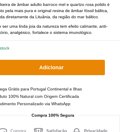
lseira de âmbar adulto barroco mel e quartzo rosa polido é
preço
preço
o pela mais pura e original resina de âmbar fóssil báltica,
da diretamente da Lituânia, da região do mar báltico.
original
atual
 ser uma linda joia da natureza tem efeito calmante, anti-
era:
é:
tório, analgésico, fortalece o sistema imunológico.
€21.09.
€16.35.
stock
idade
Adicionar
ra
ega Grátis para Portugal Continental e Ilhas
duto 100% Natural com Origem Certificada
ndimento Personalizado via WhatsApp
o
Compra 100% Segura
o