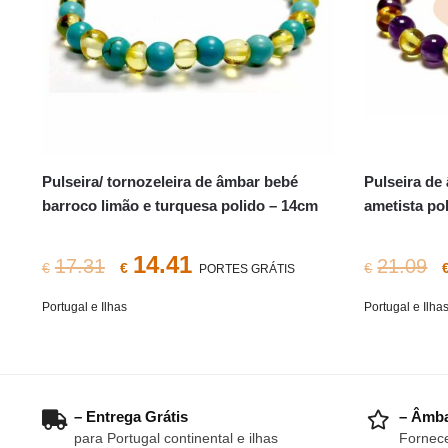
Pulseira/ tornozeleira de âmbar bebé
Pulseira de
barroco limão e turquesa polido – 14cm
ametista po
O
O
14.41
17.31
21.09
€
€
€
PORTES GRÁTIS
preço
preço
Portugal e Ilhas
Portugal e Ilha
original
atual
era:
é:
€17.31.
€14.41.
– Entrega Grátis
– Âmba
para Portugal continental e ilhas
Fornece