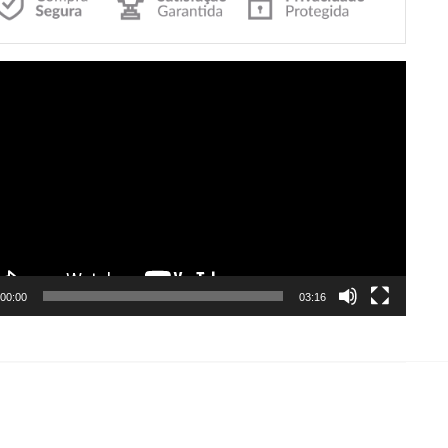
utor
00:00
03:16