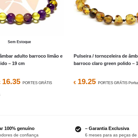
Sem Estoque
 âmbar adulto barroco limão e
Pulseira / tornozeleira de âmb
lido – 19 cm
barroco claro green polido – 
O
O
16.35
19.25
€
€
PORTES GRÁTIS
PORTES GRÁTIS Portuga
preço
preço
s
original
atual
era:
é:
€21.09.
€16.35.
r 100% genuíno
– Garantia Exclusiva
dores de confiança
6 meses para as peças de