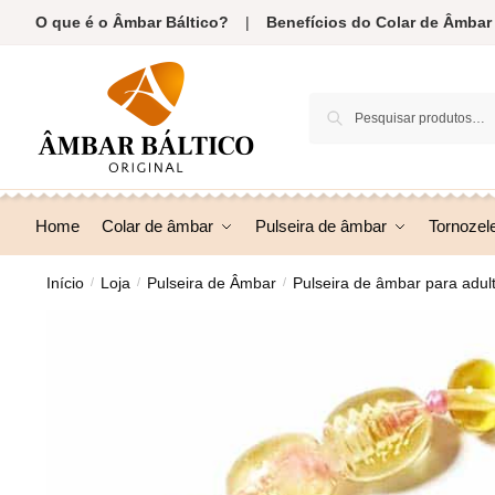
Skip
Skip
O que é o Âmbar Báltico?
|
Benefícios do Colar de Âmbar
to
to
navigation
content
Pesquisar
Pesquisa
por:
Home
Colar de âmbar
Pulseira de âmbar
Tornozel
Início
Loja
Pulseira de Âmbar
Pulseira de âmbar para adul
/
/
/