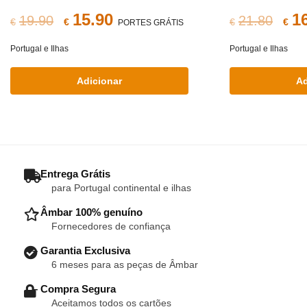
O
O
O
15.90
1
19.90
21.80
€
€
€
€
PORTES GRÁTIS
preço
preço
pr
Portugal e Ilhas
Portugal e Ilhas
original
atual
ori
Adicionar
Ad
era:
é:
era
€19.90.
€15.90.
€21
– Entrega Grátis
para Portugal continental e ilhas
– Âmbar 100% genuíno
Fornecedores de confiança
– Garantia Exclusiva
6 meses para as peças de Âmbar
– Compra Segura
Aceitamos todos os cartões