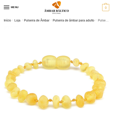
Skip
Skip
MENU
0
to
to
navigation
content
Início
/
Loja
/
Pulseira de Âmbar
/
Pulseira de âmbar para adulto
/
Pulseira de âmbar adulto barroco limão rústico – 19 cm