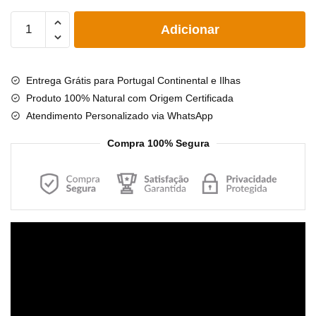
Quantidade
Adicionar
de
Pulseira
de
Entrega Grátis para Portugal Continental e Ilhas
âmbar
Produto 100% Natural com Origem Certificada
adulto
Atendimento Personalizado via WhatsApp
barroco
limão
Compra 100% Segura
rústico
-
19
cm
Reprodutor
de
vídeo