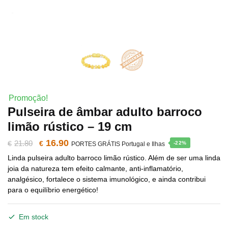
Promoção!
Pulseira de âmbar adulto barroco
limão rústico – 19 cm
16.90
O
O
21.80
€
€
-22%
PORTES GRÁTIS Portugal e Ilhas
Linda pulseira adulto barroco limão rústico. Além de ser uma linda
preço
preço
joia da natureza tem efeito calmante, anti-inflamatório,
analgésico, fortalece o sistema imunológico, e ainda contribui
original
atual
para o equilíbrio energético!
era:
é:
Em stock
€21.80.
€16.90.