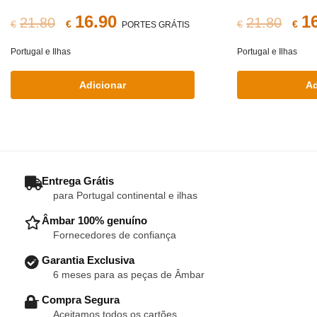
O
O
O
16.90
1
21.80
21.80
€
€
€
€
PORTES GRÁTIS
preço
preço
pr
Portugal e Ilhas
Portugal e Ilhas
original
atual
ori
Adicionar
Ad
era:
é:
era
€21.80.
€16.90.
€21
– Entrega Grátis
para Portugal continental e ilhas
– Âmbar 100% genuíno
Fornecedores de confiança
– Garantia Exclusiva
6 meses para as peças de Âmbar
– Compra Segura
Aceitamos todos os cartões