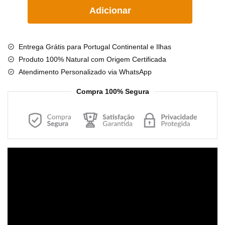
Quantidade
Adicionar
de
Pulseira
de
Entrega Grátis para Portugal Continental e Ilhas
âmbar
Produto 100% Natural com Origem Certificada
adulto
Atendimento Personalizado via WhatsApp
barroco
cognac
Compra 100% Segura
e
limão
polido
-
19
Reprodutor
cm
de
vídeo