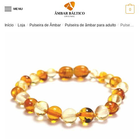
Skip
Skip
MENU
0
to
to
navigation
content
Início
/
Loja
/
Pulseira de Âmbar
/
Pulseira de âmbar para adulto
/
Pulseira de âmbar adulto barroco cognac e limão polido – 19 cm