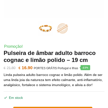
Promoção!
Pulseira de âmbar adulto barroco
cognac e limão polido – 19 cm
16.90
O
O
21.80
€
€
-22%
PORTES GRÁTIS Portugal e Ilhas
Linda pulseira adulto barroco cognac e limão polido. Além de ser
preço
preço
uma linda joia da natureza tem efeito calmante, anti-inflamatório,
analgésico, fortalece o sistema imunológico, e alivia a dor!
original
atual
era:
é:
Em stock
€21.80.
€16.90.