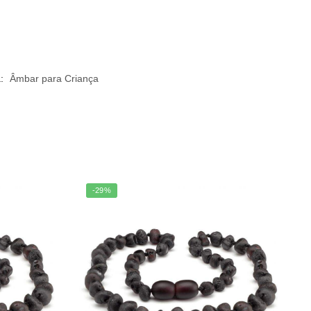
a:
Âmbar para Criança
-29%