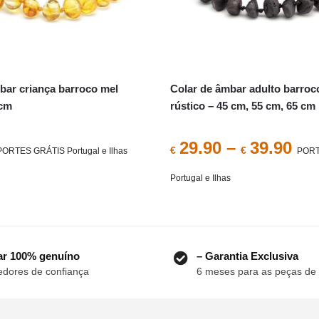
bar criança barroco mel
Colar de âmbar adulto barroc
 cm
rústico – 45 cm, 55 cm, 65 cm
29.90
–
39.90
€
€
PORTES GRÁTIS Portugal e Ilhas
PORT
Portugal e Ilhas
This
product
has
r 100% genuíno
– Garantia Exclusiva
multiple
dores de confiança
6 meses para as peças de
variants.
The
options