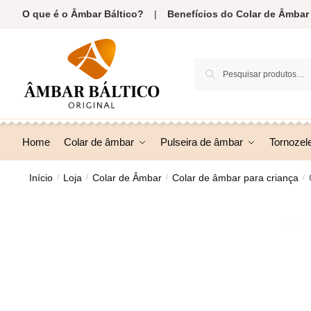
Skip
Skip
O que é o Âmbar Báltico?
|
Benefícios do Colar de Âmbar
to
to
navigation
content
Pesquisar
Pesquisa
por:
Home
Colar de âmbar
Pulseira de âmbar
Tornozel
Início
Loja
Colar de Âmbar
Colar de âmbar para criança
/
/
/
/