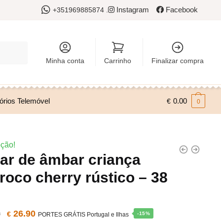
Instagram
Facebook
+351969885874 .
Minha conta
Carrinho
Finalizar compra
órios Telemóvel
0.00
€
0
ção!
ar de âmbar criança
roco cherry rústico – 38
O
26.90
O
0
€
-15%
PORTES GRÁTIS Portugal e Ilhas