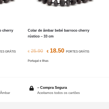
o cherry
Colar de âmbar bebé barroco cherry
rústico – 33 cm
O
O
18.50
25.90
€
€
ES GRÁTIS
PORTES GRÁTIS
preço
preço
Portugal e Ilhas
original
atual
era:
é:
€25.90.
€18.50.
– Compra Segura
 Âmbar
Aceitamos todos os cartões