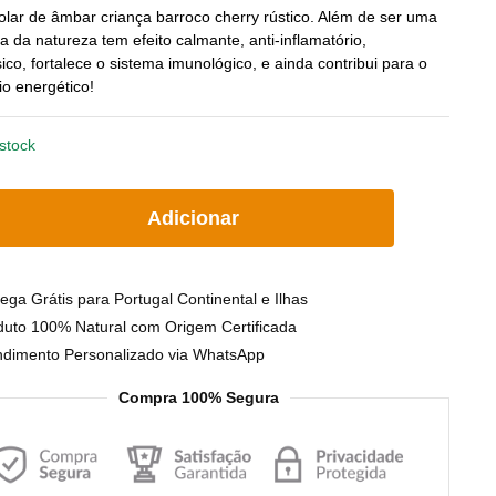
olar de âmbar criança barroco cherry rústico. Além de ser uma
preço
preço
oia da natureza tem efeito calmante, anti-inflamatório,
ico, fortalece o sistema imunológico, e ainda contribui para o
original
atual
rio energético!
era:
é:
stock
€31.50.
€26.90.
idade
Adicionar
ega Grátis para Portugal Continental e Ilhas
duto 100% Natural com Origem Certificada
a
ndimento Personalizado via WhatsApp
o
Compra 100% Segura