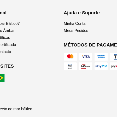
may
be
onal
Ajuda e Suporte
chosen
ar Báltico?
Minha Conta
on
the
do Âmbar
Meus Pedidos
product
íficas
page
ertificado
MÉTODOS DE PAGAM
ntacto
SITES
ecto do mar báltico.