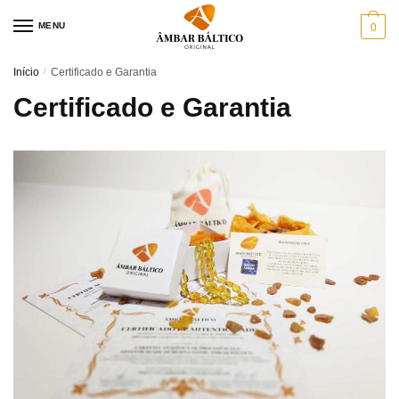
Skip
Skip
MENU
0
to
to
navigation
content
Início
/
Certificado e Garantia
Certificado e Garantia